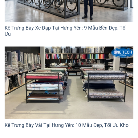
Kệ Trưng Bày Xe Đạp Tại Hưng Yên: 9 Mẫu Bền Đẹp, Tối
Ưu
Kệ Trưng Bày Vải Tại Hưng Yên: 10 Mẫu Đẹp, Tối Ưu Kho