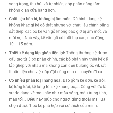
sang trọng, thu hút và tự nhiên, góp phần nâng tầm
không gian cửa hàng hơn.
Chất liệu bền bỉ, không bị ẩm mốc:
Dù hình dáng kệ
không khác gì kệ gỗ thật nhưng với chất liệu chính bằng
sắt thép, các bộ kệ vân gỗ không bao giờ bị ẩm mốc và
mối nọt. Nhờ vậy, kệ vân gỗ có tuổi thọ cao, dao động
10 – 15 năm.
Thiết kế dạng lắp ghép tiện lợi:
Thông thường kệ được
cấu tạo từ 3 bộ phận chính, các bộ phận này thiết kế để
lắp ghép với nhau mà không cần đến bulong ốc vít, rất
thuận tiện cho việc lắp đặt cũng như di chuyển đi xa.
Có nhiều phân loại hàng hóa:
Bao gồm kệ đơn, kệ đôi,
kệ lưng lưới, kệ lưng tôn, kệ khung bo,…. Cùng với đó là
sự đa dạng về màu sắc như màu sáng, màu trung tính,
màu tối,… Điều này giúp cho người dùng thoải mái lựa
chọn được 1 bộ kệ phù hợp với sở thích của mình.