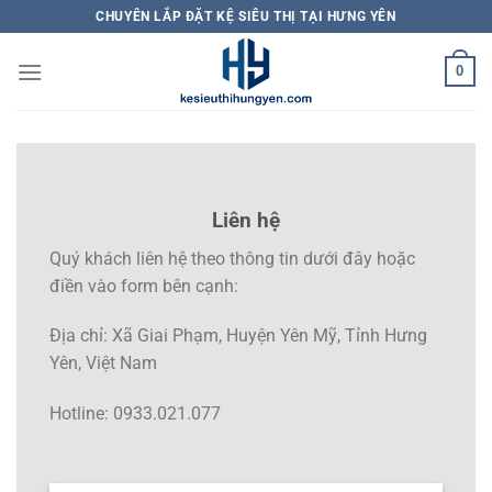
Bỏ
CHUYÊN LẮP ĐẶT KỆ SIÊU THỊ TẠI HƯNG YÊN
qua
nội
0
dung
Liên hệ
Quý khách liên hệ theo thông tin dưới đây hoặc
điền vào form bên cạnh:
Địa chỉ: Xã Giai Phạm, Huyện Yên Mỹ, Tỉnh Hưng
Yên, Việt Nam
Hotline: 0933.021.077