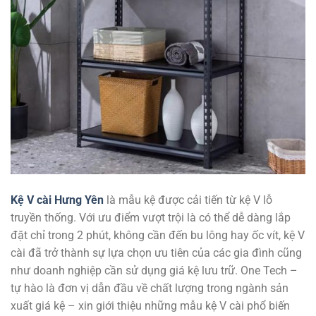
Kệ V cài Hưng Yên
là mẫu kệ được cải tiến từ kệ V lỗ
truyền thống. Với ưu điểm vượt trội là có thể dễ dàng lắp
đặt chỉ trong 2 phút, không cần đến bu lông hay ốc vít, kệ V
cài đã trở thành sự lựa chọn ưu tiên của các gia đình cũng
như doanh nghiệp cần sử dụng giá kệ lưu trữ. One Tech –
tự hào là đơn vị dẫn đầu về chất lượng trong ngành sản
xuất giá kệ – xin giới thiệu những mẫu kệ V cài phổ biến