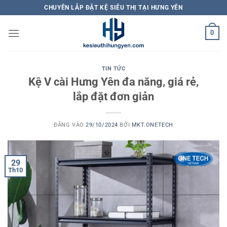
Bỏ
CHUYÊN LẮP ĐẶT KỆ SIÊU THỊ TẠI HƯNG YÊN
qua
nội
0
dung
TIN TỨC
Kệ V cài Hưng Yên đa năng, giá rẻ,
lắp đặt đơn giản
ĐĂNG VÀO
29/10/2024
BỞI
MKT.ONETECH
29
Th10