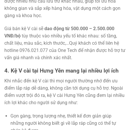
được nhiều nhu cầu lưu trữ khác nhau, giúp tối ưu hóa
không gian và sắp xếp hàng hóa, vật dụng một cách gọn
gàng và khoa học.
Giá bán kệ V cài sẽ
dao động từ 500.000 – 2.500.000
VNĐ/bộ
tùy thuộc vào nhiều yếu tố khác nhau: số tầng,
chất liệu, màu sắc, kích thước,…
Quý khách có thể liên hệ
hotline 0976.021.077 của One Tech để nhận được hỗ trợ tư
vấn giá nhanh và chính xác nhất.
4. Kệ V cài tại Hưng Yên mang lại nhiều lợi ích
Khi nhắc đến kệ V cài thì mọi người thường nhớ đến ưu
điểm lắp ráp dễ dàng, không cần tới dụng cụ hỗ trợ. Ngoài
điểm vượt trội đó ra, kệ V cài Hưng Yên cũng đem lại nhiều
ích lợi khác cho người sử dụng như:
Gọn gàng, trọng lượng nhẹ, thiết kế đơn giản giúp
những người không biết gì về lắp ráp cũng có thể tự