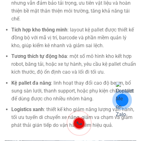
nhưng vẫn đảm bảo tải trọng, ưu tiên vật liệu và hoàn
thiện bề mặt thân thiện môi trường, tăng khả năng tái
chế.
Tích hợp kho thông minh
: layout kệ pallet được thiết kế
đồng bộ với mã vị trí, barcode và phần mềm quản lý
kho, giúp kiểm kê nhanh và giảm sai lệch.
Tương thích tự động hóa
: một số mô hình kho kết hợp
robot, băng tải, hoặc xe tự hành, yêu cầu kệ pallet chuẩn
kích thước, độ ổn định cao và lối đi tối ưu.
Kệ pallet đa năng
: linh hoạt thay đổi cao độ beam, bổ
sung sàn lưới, thanh support, hoặc phụ kiện chặn pallet
để dùng được cho nhiều nhóm hàng.
Logistics xanh
: thiết kế kho giảm năng lượng vận hành,
tối ưu tuyến di chuyển xe nâng, giảm va chạm và giảm
phát thải gián tiếp do vận hành kém hiệu quả.