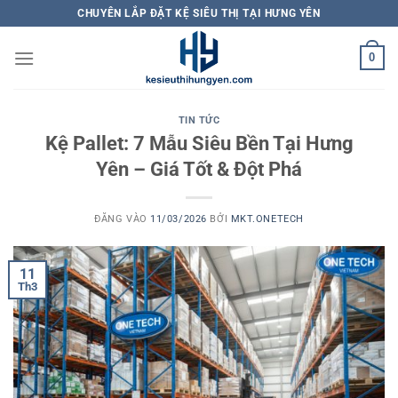
Bỏ
CHUYÊN LẮP ĐẶT KỆ SIÊU THỊ TẠI HƯNG YÊN
qua
nội
0
dung
TIN TỨC
Kệ Pallet: 7 Mẫu Siêu Bền Tại Hưng
Yên – Giá Tốt & Đột Phá
ĐĂNG VÀO
11/03/2026
BỞI
MKT.ONETECH
11
Th3