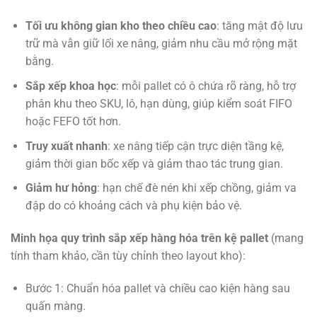
Tối ưu không gian kho theo chiều cao
: tăng mật độ lưu
trữ mà vẫn giữ lối xe nâng, giảm nhu cầu mở rộng mặt
bằng.
Sắp xếp khoa học
: mỗi pallet có ô chứa rõ ràng, hỗ trợ
phân khu theo SKU, lô, hạn dùng, giúp kiểm soát FIFO
hoặc FEFO tốt hơn.
Truy xuất nhanh
: xe nâng tiếp cận trực diện tầng kệ,
giảm thời gian bốc xếp và giảm thao tác trung gian.
Giảm hư hỏng
: hạn chế đè nén khi xếp chồng, giảm va
đập do có khoảng cách và phụ kiện bảo vệ.
Minh họa quy trình sắp xếp hàng hóa trên kệ pallet
(mang
tính tham khảo, cần tùy chỉnh theo layout kho):
Bước 1: Chuẩn hóa pallet và chiều cao kiện hàng sau
quấn màng.