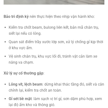
Bảo trì định kỳ
nên thực hiện theo nhịp vận hành kho:
Kiểm tra chốt beam, bulong liên kết, bản mã chân trụ,
siết lại nếu có lỏng.
Quan sát điểm trầy xước lớp sơn, xử lý chống gỉ kịp thời
ở khu vực ẩm.
Vệ sinh chân trụ, khu vực lối đi, tránh vật cản làm xe
nâng va chạm.
Xử lý sự cố thường gặp
:
Lỏng vít, lệch beam
: dừng khai thác tầng đó, siết và cân
chỉnh lại, kiểm tra chốt an toàn.
Gỉ sét bề mặt
: làm sạch vị trí gỉ, sơn dặm phù hợp, xem
lại độ ẩm kho và thông gió.