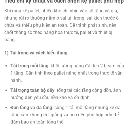
Tiêu chí kỹ thuật và cách chọn kệ pallet phù hợp
Khi mua kệ pallet, nhiều kho chỉ nhìn vào số tầng và giá,
nhưng rủi ro thường nằm ở sai tải trọng, sai kích thước ô
chứa và thiếu phụ kiện an toàn. Để tránh phát sinh, nên
chốt thông số theo hàng hóa thực tế, pallet và thiết bị
nâng.
1) Tải trọng và cách hiểu đúng
Tải trọng mỗi tầng
: khối lượng hàng đặt lên 2 beam của
1 tầng. Cần tính theo pallet nặng nhất trong thực tế vận
hành.
Tải trọng toàn bộ dãy
: tổng tải các tầng cộng dồn, ảnh
hưởng đến yêu cầu nền kho và ổn định.
Đơn tầng và đa tầng
: cùng 1 tải mỗi tầng nhưng kệ đa
tầng cần khung trụ, giằng và neo nền phù hợp hơn để
đảm bảo an toàn tổng thể.