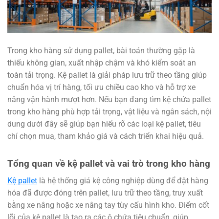
Trong kho hàng sử dụng pallet, bài toán thường gặp là
thiếu không gian, xuất nhập chậm và khó kiểm soát an
toàn tải trọng. Kệ pallet là giải pháp lưu trữ theo tầng giúp
chuẩn hóa vị trí hàng, tối ưu chiều cao kho và hỗ trợ xe
nâng vận hành mượt hơn. Nếu bạn đang tìm kệ chứa pallet
trong kho hàng phù hợp tải trọng, vật liệu và ngân sách, nội
dung dưới đây sẽ giúp bạn hiểu rõ các loại kệ pallet, tiêu
chí chọn mua, tham khảo giá và cách triển khai hiệu quả.
Tổng quan về kệ pallet và vai trò trong kho hàng
Kệ pallet
là hệ thống giá kệ công nghiệp dùng để đặt hàng
hóa đã được đóng trên pallet, lưu trữ theo tầng, truy xuất
bằng xe nâng hoặc xe nâng tay tùy cấu hình kho. Điểm cốt
lõi của kệ pallet là tạo ra các ô chứa tiêu chuẩn, giúp