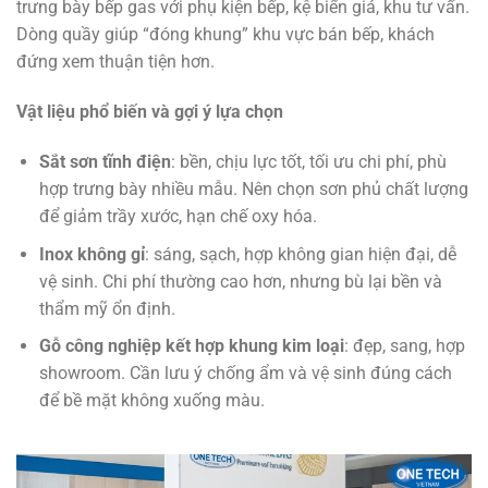
trưng bày bếp gas với phụ kiện bếp, kệ biển giá, khu tư vấn.
Dòng quầy giúp “đóng khung” khu vực bán bếp, khách
đứng xem thuận tiện hơn.
Vật liệu phổ biến và gợi ý lựa chọn
Sắt sơn tĩnh điện
: bền, chịu lực tốt, tối ưu chi phí, phù
hợp trưng bày nhiều mẫu. Nên chọn sơn phủ chất lượng
để giảm trầy xước, hạn chế oxy hóa.
Inox không gỉ
: sáng, sạch, hợp không gian hiện đại, dễ
vệ sinh. Chi phí thường cao hơn, nhưng bù lại bền và
thẩm mỹ ổn định.
Gỗ công nghiệp kết hợp khung kim loại
: đẹp, sang, hợp
showroom. Cần lưu ý chống ẩm và vệ sinh đúng cách
để bề mặt không xuống màu.