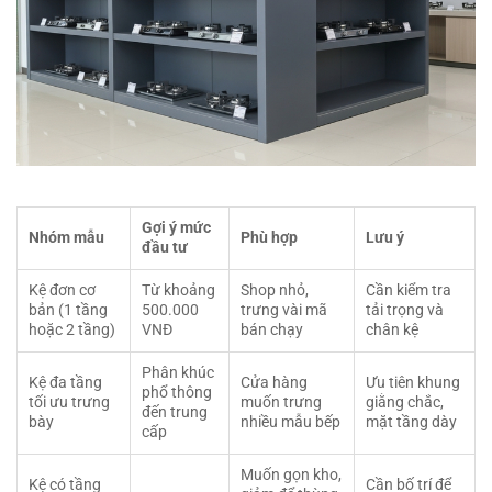
Gợi ý mức
Nhóm mẫu
Phù hợp
Lưu ý
đầu tư
Kệ đơn cơ
Từ khoảng
Shop nhỏ,
Cần kiểm tra
bản (1 tầng
500.000
trưng vài mã
tải trọng và
hoặc 2 tầng)
VNĐ
bán chạy
chân kệ
Phân khúc
Kệ đa tầng
Cửa hàng
Ưu tiên khung
phổ thông
tối ưu trưng
muốn trưng
giằng chắc,
đến trung
bày
nhiều mẫu bếp
mặt tầng dày
cấp
Muốn gọn kho,
Kệ có tầng
Cần bố trí để