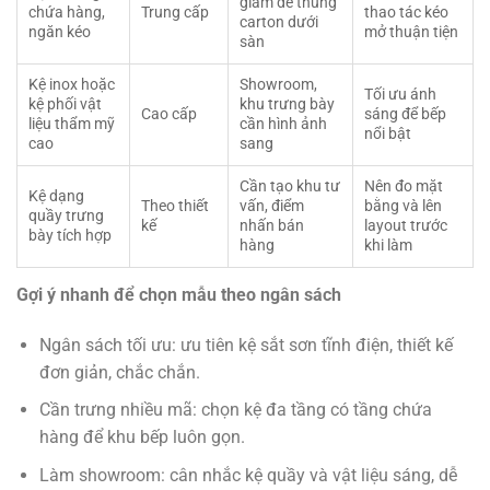
giảm để thùng
chứa hàng,
Trung cấp
thao tác kéo
carton dưới
ngăn kéo
mở thuận tiện
sàn
Kệ inox hoặc
Showroom,
Tối ưu ánh
kệ phối vật
khu trưng bày
Cao cấp
sáng để bếp
liệu thẩm mỹ
cần hình ảnh
nổi bật
cao
sang
Cần tạo khu tư
Nên đo mặt
Kệ dạng
Theo thiết
vấn, điểm
bằng và lên
quầy trưng
kế
nhấn bán
layout trước
bày tích hợp
hàng
khi làm
Gợi ý nhanh để chọn mẫu theo ngân sách
Ngân sách tối ưu: ưu tiên kệ sắt sơn tĩnh điện, thiết kế
đơn giản, chắc chắn.
Cần trưng nhiều mã: chọn kệ đa tầng có tầng chứa
hàng để khu bếp luôn gọn.
Làm showroom: cân nhắc kệ quầy và vật liệu sáng, dễ