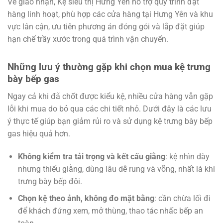
Về giao nhận, Kệ siêu thị Hưng Yên hỗ trợ quy trình đặt
hàng linh hoạt, phù hợp các cửa hàng tại Hưng Yên và khu
vực lân cận, ưu tiên phương án đóng gói và lắp đặt giúp
hạn chế trầy xước trong quá trình vận chuyển.
Những lưu ý thường gặp khi chọn mua kệ trưng
bày bếp gas
Ngay cả khi đã chốt được kiểu kệ, nhiều cửa hàng vẫn gặp
lỗi khi mua do bỏ qua các chi tiết nhỏ. Dưới đây là các lưu
ý thực tế giúp bạn giảm rủi ro và sử dụng kệ trưng bày bếp
gas hiệu quả hơn.
Không kiểm tra tải trọng và kết cấu giằng
: kệ nhìn dày
nhưng thiếu giằng, dùng lâu dễ rung và võng, nhất là khi
trưng bày bếp đôi.
Chọn kệ theo ảnh, không đo mặt bằng
: cần chừa lối đi
để khách đứng xem, mở thùng, thao tác nhấc bếp an