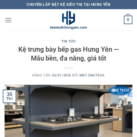
Bỏ
CHUYÊN LẮP ĐẶT KỆ SIÊU THỊ TẠI HƯNG YÊN
qua
nội
0
dung
TIN TỨC
Kệ trưng bày bếp gas Hưng Yên —
Mẫu bền, đa năng, giá tốt
ĐĂNG VÀO
30/01/2026
BỞI
MKT.ONETECH
30
Th1