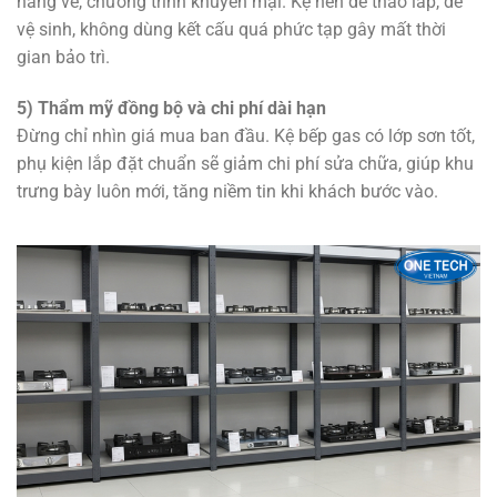
hàng về, chương trình khuyến mại. Kệ nên dễ tháo lắp, dễ
vệ sinh, không dùng kết cấu quá phức tạp gây mất thời
gian bảo trì.
5) Thẩm mỹ đồng bộ và chi phí dài hạn
Đừng chỉ nhìn giá mua ban đầu. Kệ bếp gas có lớp sơn tốt,
phụ kiện lắp đặt chuẩn sẽ giảm chi phí sửa chữa, giúp khu
trưng bày luôn mới, tăng niềm tin khi khách bước vào.